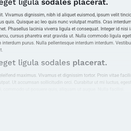
get ligula
sodales placerat.
t. Vivamus dignissim, nibh id aliquet euismod, ipsum velit tinci
ibus quis. Quisque ac leo quis nunc volutpat mattis. Cras inter
met. Phasellus lacinia viverra ligula et consequat. Integer id nisi
cu, cursus pharetra erat gravida ut. Nulla commodo ligula eget t
n interdum purus. Nulla pellentesque interdum interdum. Vestibu
t.
eget ligula sodales
placerat.
eifend maximus. Vivamus et dignissim tortor. Proin vitae facilisi
lutpat. Ut accumsan sollicitudin orci. Curabitur ut mi luctus, eges
rci, commodo ut posuere quis, aliquam ut augue. Nulla facilisi.
n sed molestie. Donec nec libero et lectus accumsan vehicula. Se
erisque erat vel ligula pulvinar, vel laoreet purus dignissim. Nu
eget ligula sodales
placerat
.