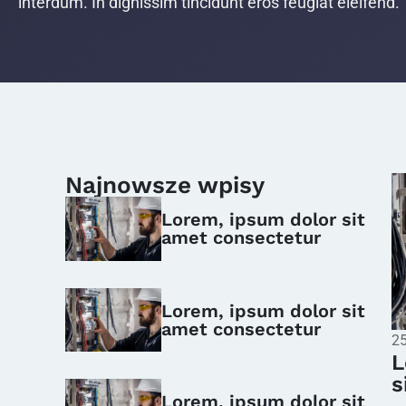
interdum. In dignissim tincidunt eros feugiat eleifend.
Najnowsze wpisy
Lorem, ipsum dolor sit
amet consectetur
Lorem, ipsum dolor sit
amet consectetur
25
L
s
Lorem, ipsum dolor sit