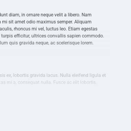
dunt diam, in ornare neque velit a libero. Nam
dum mi sit amet odio maximus semper. Aliquam
 iaculis, rhoncus mi vel, luctus leo. Etiam egestas
urpis efficitur, ultrices convallis sapien commodo.
lum quis gravida neque, ac scelerisque lorem.
s ex, lobortis gravida lacus. Nulla eleifend ligula et
tas mi a, consequat nulla. Fusce ac elit lobortis,
d et magna vitae velit semper porta ac a massa.
nc sed eros at enim dictum auctor id et erat. Nullam