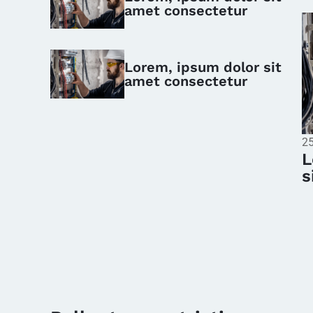
amet consectetur
Lorem, ipsum dolor sit
amet consectetur
25
L
s