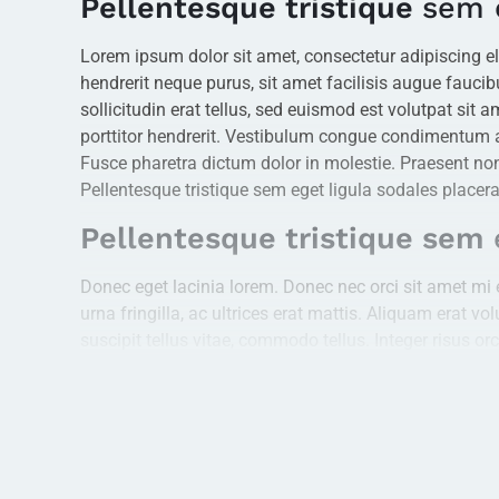
Pellentesque tristique
sem e
Lorem ipsum dolor sit amet, consectetur adipiscing eli
hendrerit neque purus, sit amet facilisis augue fauc
sollicitudin erat tellus, sed euismod est volutpat sit a
porttitor hendrerit. Vestibulum congue condimentum ar
Fusce pharetra dictum dolor in molestie. Praesent no
Pellentesque tristique sem eget ligula sodales placera
Pellentesque tristique sem
Donec eget lacinia lorem. Donec nec orci sit amet mi el
urna fringilla, ac ultrices erat mattis. Aliquam erat vo
suscipit tellus vitae, commodo tellus. Integer risus o
In non turpis nisi. Nulla pellentesque placerat sapie
Aenean vel quam non erat vestibulum tincidunt. Ut scel
imperdiet ullamcorper gravida.
Pellentesque tristique sem 